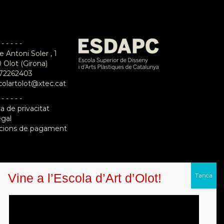
 - - - - -
e Antoni Soler , 1
 Olot (Girona)
72262403
colartolot@xtec.cat
 - - - - -
ca de privacitat
egal
cions de pagament
Vine a l’Escola d’Art d’Olot!