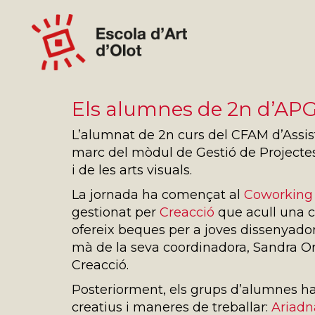
Els alumnes de 2n d’APGI
L’alumnat de 2n curs del CFAM d’Assist
marc del mòdul de Gestió de Projectes 
i de les arts visuals.
La jornada ha començat al
Coworking 
gestionat per
Creacció
que acull una c
ofereix beques per a joves dissenyadors.
mà de la seva coordinadora, Sandra Ort
Creacció.
Posteriorment, els grups d’alumnes han
creatius i maneres de treballar:
Ariadn