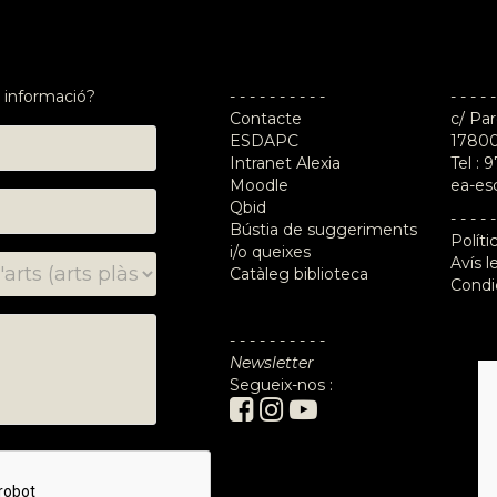
 informació?
- - - - - - - - - -
- - - - -
Contacte
c/ Par
ESDAPC
17800
Intranet Alexia
Tel :
9
Moodle
ea-es
Qbid
- - - - -
Bústia de suggeriments
Políti
i/o queixes
Avís l
Catàleg biblioteca
Condi
- - - - - - - - - -
Newsletter
Segueix-nos :