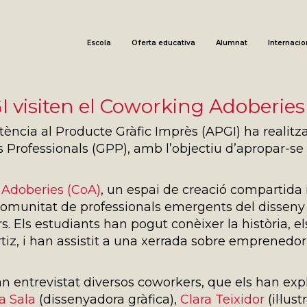
Escola
Oferta educativa
Alumnat
Internacio
 visiten el Coworking Adoberies
ència al Producte Gràfic Imprès (APGI) ha realitzat
Professionals (GPP), amb l’objectiu d’apropar-se 
Adoberies (CoA)
, un espai de creació compartida 
omunitat de professionals emergents del disseny e
 Els estudiants han pogut conèixer la història, els o
iz, i han assistit a una xerrada sobre emprenedori
 entrevistat diversos coworkers, que els han expli
a Sala
(dissenyadora gràfica),
Clara Teixidor
(il·lus