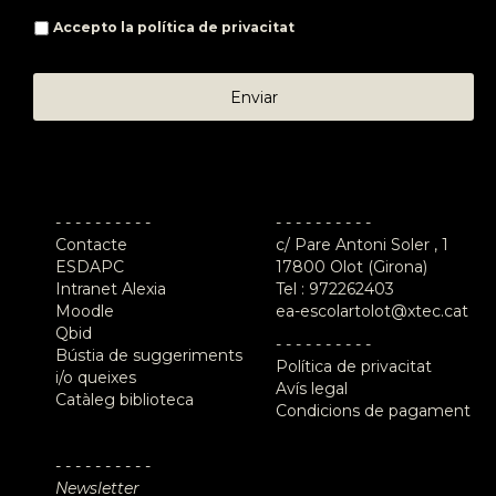
Accepto la
política de privacitat
- - - - - - - - - -
- - - - - - - - - -
Contacte
c/ Pare Antoni Soler , 1
ESDAPC
17800 Olot (Girona)
Intranet Alexia
Tel :
972262403
Moodle
ea-escolartolot@xtec.cat
Qbid
- - - - - - - - - -
Bústia de suggeriments
Política de privacitat
i/o queixes
Avís legal
Catàleg biblioteca
Condicions de pagament
- - - - - - - - - -
Newsletter