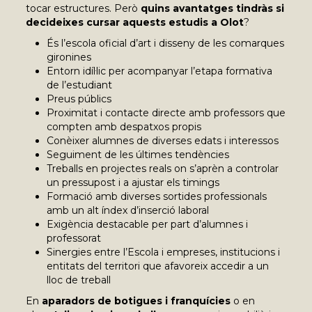
tocar estructures. Però
quins avantatges tindràs si
decideixes cursar aquests estudis a Olot
?
És l’escola oficial d’art i disseny de les comarques
gironines
Entorn idíl·lic per acompanyar l’etapa formativa
de l’estudiant
Preus públics
Proximitat i contacte directe amb professors que
compten amb despatxos propis
Conèixer alumnes de diverses edats i interessos
Seguiment de les últimes tendències
Treballs en projectes reals on s’aprèn a controlar
un pressupost i a ajustar els timings
Formació amb diverses sortides professionals
amb un alt índex d’inserció laboral
Exigència destacable per part d’alumnes i
professorat
Sinergies entre l’Escola i empreses, institucions i
entitats del territori que afavoreix accedir a un
lloc de treball
En
aparadors de botigues i franquícies
o en