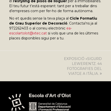
el
restyling de pisos de lloguer
per a immobiliàries.
El teu futur t’està esperant: tant per a treballar dins
d’empreses com per fer-ho de forma autònoma.
No et quedis sense la teva plaça al
Cicle Formatiu
de Grau Superior de Decoració
. Contacta’ns ja al
972262403 o al correu electrònic
ea-
escolartolot@xtec.cat
si vols que una de les últimes
places disponibles sigui per a tu.
EXPOSICIÓ «SIGURD
next
post:
LEWERENTZ. 44
FOTOGRAFIES DEL
VIATGE A ITÀLIA.