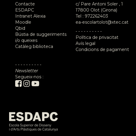
Contacte
c/ Pare Antoni Soler , 1
ESDAPC
17800 Olot (Girona)
Intranet Alexia
Tel :
972262403
Moodle
ea-escolartolot@xtec.cat
Qbid
- - - - - - - - - -
Bústia de suggeriments
Política de privacitat
i/o queixes
Avís legal
Catàleg biblioteca
Condicions de pagament
- - - - - - - - - -
Newsletter
Segueix-nos :