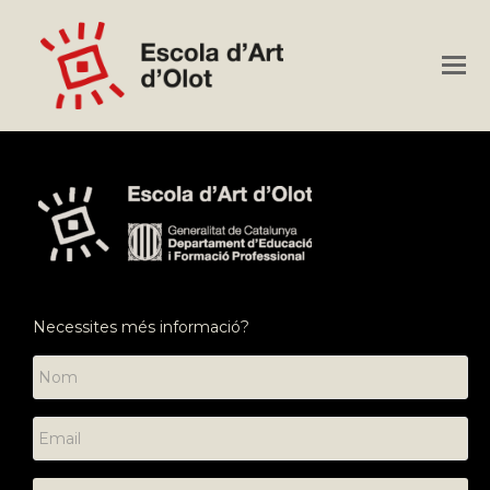
O
M
M
Necessites més informació?