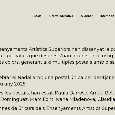
Escola
Oferta educativa
Alumnat
Internacio
enyaments Artístics Superiors han dissenyat la pos
u tipogràfics que després s’han imprès amb risogr
 colors, generant així múltiples postals amb disse
elebrar el Nadal amb una postal única per desitjar 
iu any 2025.
 les postals, han estat: Paula Barroso, Arnau Bel
mínguez, Marc Font, Ivana Mladenova, Clàudia O
alumnes de 3r curs dels Ensenyaments Artístics Supe