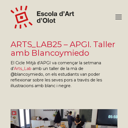
O
M
M
ARTS_LAB25 – APGI. Taller
amb Blancoymiedo
El Cicle Mitjà d’APGI va començar la setmana
d’
Arts_Lab
amb un taller de la mà de
@blancoymiedo, on els estudiants van poder
reflexionar sobre les seves pors a través de les
il·lustracions amb blanc i negre.