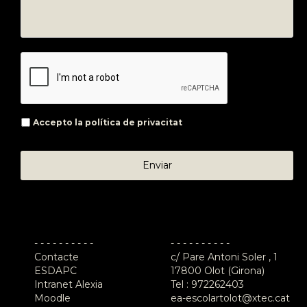
Accepto la
política de privacitat
- - - - - - - - - -
- - - - - - - - - -
Contacte
c/ Pare Antoni Soler , 1
ESDAPC
17800 Olot (Girona)
Intranet Alexia
Tel :
972262403
Moodle
ea-escolartolot@xtec.cat